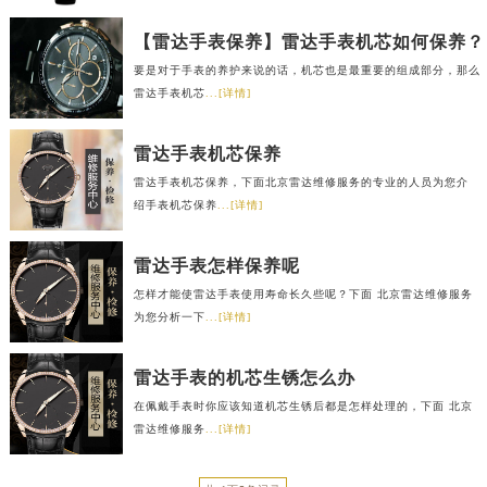
【雷达手表保养】雷达手表机芯如何保养？
要是对于手表的养护来说的话，机芯也是最重要的组成部分，那么
雷达手表机芯
...[详情]
雷达手表机芯保养
雷达手表机芯保养，下面北京雷达维修服务的专业的人员为您介
绍手表机芯保养
...[详情]
雷达手表怎样保养呢
怎样才能使雷达手表使用寿命长久些呢？下面 北京雷达维修服务
为您分析一下
...[详情]
雷达手表的机芯生锈怎么办
在佩戴手表时你应该知道机芯生锈后都是怎样处理的，下面 北京
雷达维修服务
...[详情]