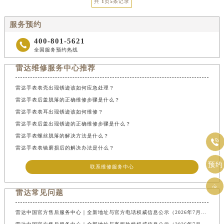
共
1
页
5
条记录
服务预约
400-801-5621

全国服务预约热线
雷达维修服务中心推荐
雷达手表表壳出现锈迹该如何应急处理？
雷达手表后盖脱落的正确维修步骤是什么？
雷达手表表耳出现锈迹该如何维修？
雷达手表后盖出现锈迹的正确维修步骤是什么？
雷达手表螺丝脱落的解决方法是什么？

雷达手表表镜磨损后的解决办法是什么？
预约
联系维修服务中心

雷达常见问题
雷达中国官方售后服务中心｜全新地址与官方电话权威信息公示（2026年7月最新）