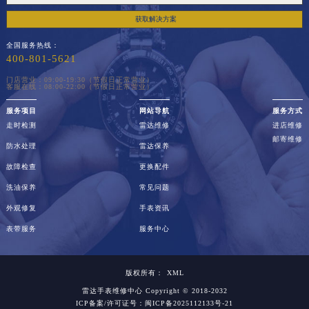
黑龙江省牡丹江市东安区太平路雷达售后服务中心（需提前预约）
获取解决方案
黑龙江省七台河市桃山区大同街雷达售后服务中心（需提前预约）
全国服务热线：
400-801-5621
黑龙江省齐齐哈尔市龙沙区龙华路雷达售后服务中心（需提前预约）
黑龙江省双鸭山市尖山区新兴大街雷达售后服务中心（需提前预约）
门店营业：09:00-19:30（节假日正常营业）
客服在线：08:00-22:00（节假日正常营业）
黑龙江省绥化市北林区新华街与康庄路交叉口雷达售后服务中心（需提前预约）
服务项目
网站导航
服务方式
黑龙江省伊春市伊美区通河路雷达售后服务中心（需提前预约）
走时检测
雷达维修
进店维修
邮寄维修
吉林省白城市洮北区明仁南街雷达售后服务中心（需提前预约）
防水处理
雷达保养
吉林省白山市浑江区浑江大街雷达售后服务中心（需提前预约）
故障检查
更换配件
吉林省吉林市船营区河南街雷达售后服务中心（需提前预约）
洗油保养
常见问题
吉林省辽源市龙山区人民大街雷达售后服务中心（需提前预约）
外观修复
手表资讯
吉林省梅河口市新华街道梅河大街雷达售后服务中心（需提前预约）
表带服务
服务中心
吉林省四平市铁东区紫气大路与南九经街交汇处雷达售后服务中心（需提前预约）
吉林省松原市宁江区五环大街雷达售后服务中心（需提前预约）
版权所有：
XML
吉林省通化市东昌区环通乡江南大街雷达售后服务中心（需提前预约）
雷达手表维修中心
Copyright © 2018-2032
ICP备案/许可证号：闽ICP备2025112133号-21
吉林省延边市延吉市解放路雷达售后服务中心（需提前预约）