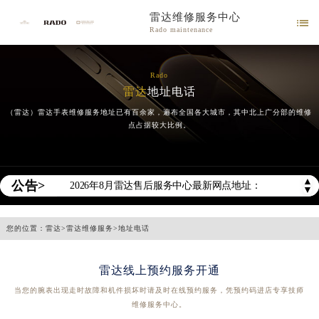
雷达维修服务中心

Rado maintenance
Rado
雷达
地址电话
（雷达）雷达手表维修服务地址已有百余家，遍布全国各大城市，其中北上广分部的维修
点占据较大比例。
2026年雷达中国区售后服务网络优化升级公告
2026年8月雷达全国官方售后客户服务热线：400-801-5621
▲
公告>
2026年8月雷达售后服务中心最新网点地址：
▼
北京市东城区东长安街1号王府井东方广场W3座6层602室（需提前预约）
北京市朝阳区建国门外大街甲6号华熙国际中心D座11层1102室（需提前预约）
您的位置：
雷达
>
雷达维修服务
>
地址电话
天津市和平区赤峰道136号天津国际金融中心26层2603室（需提前预约）
雷达线上预约服务开通
上海市徐汇区虹桥路3号港汇中心2座37层3705室（需提前预约）
当您的腕表出现走时故障和机件损坏时请及时在线预约服务，凭预约码进店专享技师
上海市黄浦区南京东路299号宏伊国际广场写字楼8层806室（需提前预约）
维修服务中心。
南京市秦淮区中山南路1号南京中心22层22-C1-C3室（需提前预约）