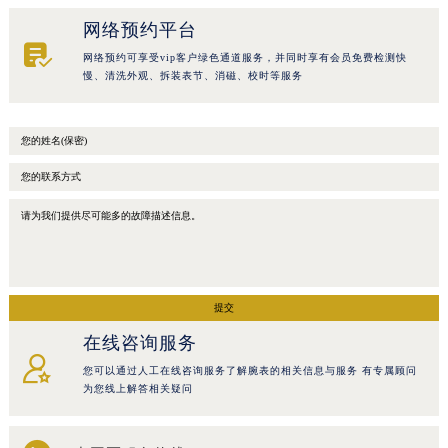
常州市新北区龙锦路1590号现代传媒中心5号楼10层1008室（需提前预约）
网络预约平台

徐州市鼓楼区淮海东路29号苏宁广场IFC国际金融中心35层3508室（需提前预约）
网络预约可享受vip客户绿色通道服务，并同时享有会员免费检测快
慢、清洗外观、拆装表节、消磁、校时等服务
扬州市邗江区国展路29号星耀天地写字楼1号楼18层1803室（需提前预约）
盐城市盐都区世纪大道5号盐城金融城写字楼1号楼16层1604室（需提前预约）
泰州市海陵区永定东路399号置地商务中心东塔（华润万象城）17层1706室（需提前预约）
宁波市江北区大闸南路500号来福士广场办公楼20层2009室（需提前预约）
杭州市上城区钱江路1366号华润大厦A座5层503-5室（需提前预约）
金华市金东区东市南街777号金华万达广场4号楼22楼2209室（需提前预约）
绍兴市越城区胜利东路379号世茂天际中心写字楼8层805室（需提前预约）
嘉兴市南湖区广益路705号嘉兴世界贸易中心A座13层1304室（需提前预约）
提交
南昌市红谷滩新区红谷中大道998号绿地双子塔（中央广场）A1座办公楼14层14-07室（需提前预约）
在线咨询服务
济南市历下区经十路11111号华润中心写字楼（万象城）15层1508室（需提前预约）

您可以通过人工在线咨询服务了解腕表的相关信息与服务 有专属顾问
广州市天河区天河路230号万菱汇国际中心A塔7层704室（需提前预约）
为您线上解答相关疑问
广州市越秀区环市东路371-375号世界贸易中心大厦南塔15层1507室（需提前预约）
深圳市罗湖区深南东路5001号华润大厦17层1701室（需提前预约）