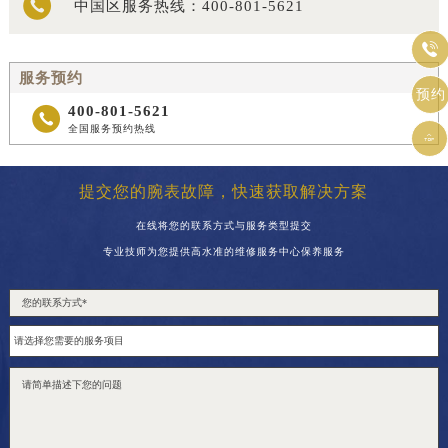

中国区服务热线：
400-801-5621
惠州市惠城区江北文昌一路7号华贸大厦（华贸天地）1座30层30-05室（需提前预约）

厦门市思明区湖滨东路95号万象城华润大厦B座11层1104室（需提前预约）
服务预约
福州市晋安区竹屿路6号东二环泰禾广场2号楼5层509室（需提前预约）
预约
400-801-5621

成都市锦江区人民东路6号SAC东原中心24层2406B室（需提前预约）
全国服务预约热线

重庆市江北区观音桥步行街2号融恒时代广场9层902室（需提前预约）
长沙市芙蓉区建湘路393号世茂环球金融中心写字楼10层1013室（需提前预约）
提交您的腕表故障，快速获取解决方案
郑州市二七区民主路10号华润大厦29层2905室（需提前预约）
在线将您的联系方式与服务类型提交
太原市迎泽区迎泽街道解放路15号亨得利名表维修授权店3楼（需提前预约）
专业技师为您提供高水准的维修服务中心保养服务
沈阳市沈河区中街路137号亨得利名表维修授权店1楼（需提前预约）
沈阳市沈河区中街路83号亨得利名表维修授权店1楼（需提前预约）
黑龙江省大庆市萨尔图区会战大街雷达售后服务中心（需提前预约）
黑龙江省鹤岗市向阳区红军路雷达售后服务中心（需提前预约）
黑龙江省黑河市爱辉区中央街雷达售后服务中心（需提前预约）
黑龙江省鸡西市鸡冠区红军路雷达售后服务中心（需提前预约）
黑龙江省佳木斯市向阳区长安路雷达售后服务中心（需提前预约）