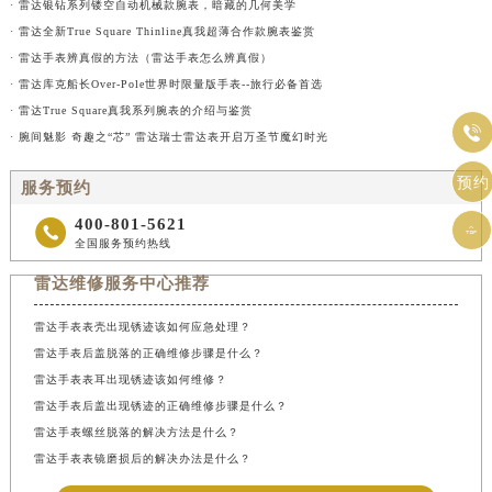
· 雷达银钻系列镂空自动机械款腕表，暗藏的几何美学
· 雷达全新True Square Thinline真我超薄合作款腕表鉴赏
· 雷达手表辨真假的方法（雷达手表怎么辨真假）
· 雷达库克船长Over-Pole世界时限量版手表--旅行必备首选
· 雷达True Square真我系列腕表的介绍与鉴赏

· 腕间魅影 奇趣之“芯” 雷达瑞士雷达表开启万圣节魔幻时光
预约
服务预约
400-801-5621


全国服务预约热线
雷达维修服务中心推荐
雷达手表表壳出现锈迹该如何应急处理？
雷达手表后盖脱落的正确维修步骤是什么？
雷达手表表耳出现锈迹该如何维修？
雷达手表后盖出现锈迹的正确维修步骤是什么？
雷达手表螺丝脱落的解决方法是什么？
雷达手表表镜磨损后的解决办法是什么？