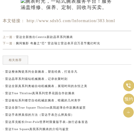
本文链接： http://www.sdxb5.com/Information/383.html
上一篇：
雷达全新推出Centrix新款晶萃系列腕表
下一篇：
腕间魅影 奇趣之“芯” 雷达瑞士雷达表开启万圣节魔幻时光
相关推荐
· 雷达整体陶瓷系列全新腕表，塑造经典，打造非凡
· 雷达晶萃系列镶钻机械腕表，记录欢聚时刻

· 雷达全新真系列奥秘自动机械腕表，展现时间的永恒之美
· 雷达True Thinline真薄系列世界花园合作款腕表
预约
· 雷达银钻系列镂空自动机械款腕表，暗藏的几何美学
· 雷达全新True Square Thinline真我超薄合作款腕表鉴赏

· 雷达手表辨真假的方法（雷达手表怎么辨真假）
· 雷达库克船长Over-Pole世界时限量版手表--旅行必备首选
· 雷达True Square真我系列腕表的介绍与鉴赏