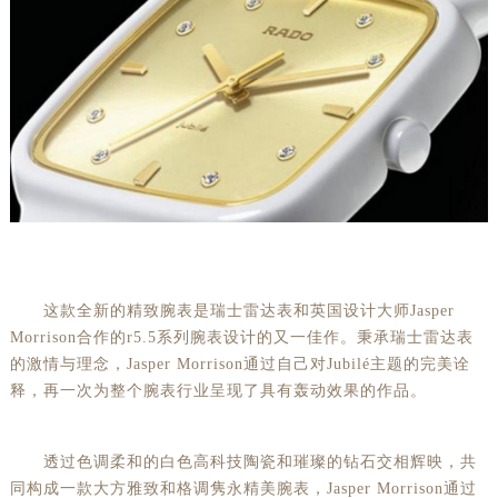
这款全新的精致腕表是瑞士雷达表和英国设计大师Jasper
Morrison合作的r5.5系列腕表设计的又一佳作。秉承瑞士雷达表
的激情与理念，Jasper Morrison通过自己对Jubilé主题的完美诠
释，再一次为整个腕表行业呈现了具有轰动效果的作品。
透过色调柔和的白色高科技陶瓷和璀璨的钻石交相辉映，共
同构成一款大方雅致和格调隽永精美腕表，Jasper Morrison通过