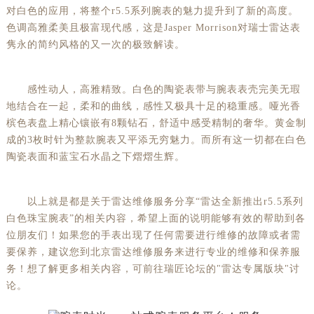
对白色的应用，将整个r5.5系列腕表的魅力提升到了新的高度。
色调高雅柔美且极富现代感，这是Jasper Morrison对瑞士雷达表
隽永的简约风格的又一次的极致解读。
感性动人，高雅精致。白色的陶瓷表带与腕表表壳完美无瑕
地结合在一起，柔和的曲线，感性又极具十足的稳重感。哑光香
槟色表盘上精心镶嵌有8颗钻石，舒适中感受精制的奢华。黄金制
成的3枚时针为整款腕表又平添无穷魅力。而所有这一切都在白色
陶瓷表面和蓝宝石水晶之下熠熠生辉。
以上就是都是关于雷达维修服务分享“雷达全新推出r5.5系列
白色珠宝腕表”的相关内容，希望上面的说明能够有效的帮助到各
位朋友们！如果您的手表出现了任何需要进行维修的故障或者需
要保养，建议您到北京雷达维修服务来进行专业的维修和保养服
务！想了解更多相关内容，可前往瑞匠论坛的"雷达专属版块"讨
论。