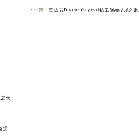
下一篇：
雷达表Diastar Original钻星创始型系列
恒之美
学
表鉴赏