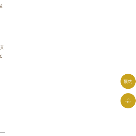
城
演
底
预约
