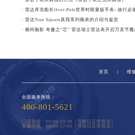
· 雷达库克船长Over-Pole世界时限量版手表--旅行
· 雷达True Square真我系列腕表的介绍与鉴赏
· 腕间魅影 奇趣之“芯” 雷达瑞士雷达表开启万圣节
首页
维
全国服务热线：
400-801-5621
门店营业：09:00-19:30（节假日正常营业）
客服在线：08:00-22:00（节假日正常营业）