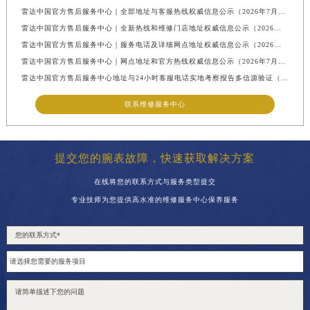
雷达中国官方售后服务中心｜全部地址与客服热线权威信息公示（2026年7月最新）
雷达中国官方售后服务中心｜全新热线和维修门店地址权威信息公示（2026年7月最新）
雷达中国官方售后服务中心｜服务电话及详细网点地址权威信息公示（2026年7月最新）
雷达中国官方售后服务中心｜网点地址和官方热线权威信息公示（2026年7月最新）
雷达中国官方售后服务中心地址与24小时客服电话实地考察报告多信源验证（2026年7月最新）
联系维修服务中心
提交您的腕表故障，快速获取解决方案
在线将您的联系方式与服务类型提交
专业技师为您提供高水准的维修服务中心保养服务