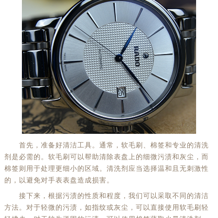
首先，准备好清洁工具。通常，软毛刷、棉签和专业的清洗
剂是必需的。软毛刷可以帮助清除表盘上的细微污渍和灰尘，而
棉签则用于处理更细小的区域。清洗剂应当选择温和且无刺激性
的，以避免对手表表盘造成损害。
接下来，根据污渍的性质和程度，我们可以采取不同的清洁
方法。对于轻微的污渍，如指纹或灰尘，可以直接使用软毛刷轻