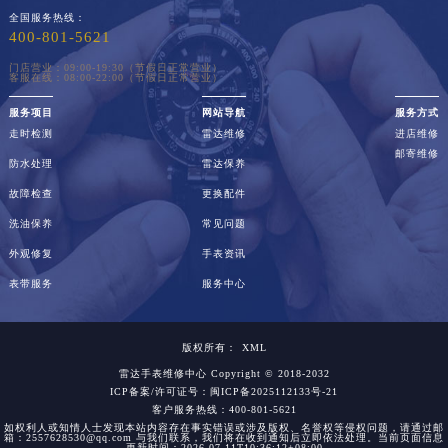
全国服务热线：
400-801-5621
门店营业：09:00-19:30（节假日正常营业）
客服在线：08:00-22:00（节假日正常营业）
服务项目
网站导航
服务方式
走时检测
雷达维修
进店维修
邮寄维修
防水处理
雷达保养
故障检查
更换配件
洗油保养
常见问题
外观修复
手表资讯
表带服务
服务中心
版权所有：
XML
雷达手表维修中心
Copyright © 2018-2032
ICP备案/许可证号：闽ICP备2025112133号-21
客户服务热线：400-801-5621
如权利人或知情人士发现本站内容存在事实错误或涉及版权、名誉权等侵权问题，请通过邮
箱：2557628530@qq.com 与我们联系，我们将在收到通知后立即依法处理。当前页面信息
更新时间：2026-07-11T10:36:12+08:00