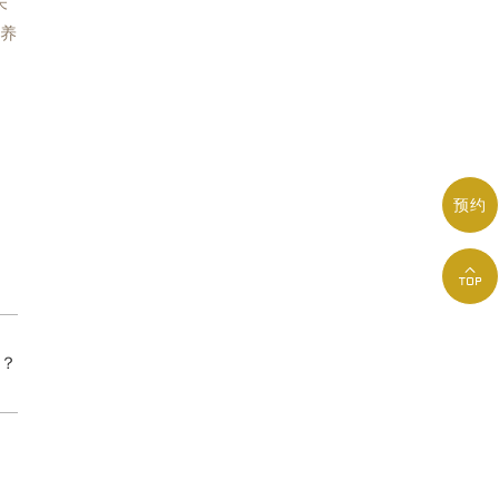
关
保养
预约

？