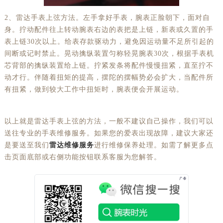
2、雷达手表上弦方法。左手拿好手表，腕表正脸朝下，面对自
身。拧动配件往上转动腕表右边的表把是上链，新表或久置的手
表上链30次以上。给表存款驱动力，避免因运动量不足所引起的
间断或记时禁止。晃动擒纵装置匀称轻晃腕表30次，根据手表机
芯背部的擒纵装置给上链。拧紧发条将配件慢慢扭紧，直至拧不
动才行。伴随着扭矩的提高，摆陀的摆幅势必会扩大，当配件所
有扭紧，做到较大工作中扭矩时，腕表便会开展运动。
以上就是雷达手表上弦的方法，一般不建议自己操作，我们可以
送往专业的手表维修服务。如果您的爱表出现故障，建议大家还
是要送至我们
雷达维修服务
进行维修保养处理。如需了解更多点
击页面底部或右侧功能按钮联系客服为您解答。