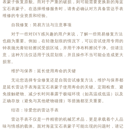
表蒙子恢复原貌。而对于严重的破损，则可能需要更换新的海蓝
宝石表蒙子。在选择维修服务时，请务必确认对方具备雷达手表
维修的专业资质和经验。
自我修复：简易方法与注意事项
对于一些对DIY感兴趣的用户来说，了解一些简易修复方法
也颇为重要。例如，在轻微划痕的情况下，可以尝试使用专用的
钟表抛光膏轻轻擦拭受损区域，并用干净布料擦拭干净。但请注
意，这种方法仅适用于浅层划痕，并且操作不当可能会造成更大
损害。
维护与保养：延长使用寿命的关键
无论您选择专业修复还是自我尝试修复方法，维护与保养都
是延长雷达手表海蓝宝石表蒙子使用寿命的关键。定期检查、避
免接触硬物、减少长时间暴露于极端环境（如高温或低温）以及
正确存放（避免与其他硬物碰撞）等措施都至关重要。
结语：珍爱您的雷达手表
雷达手表不仅是一件精密的机械艺术品，更是承载着个人品
味与情感的载体。面对海蓝宝石表蒙子可能出现的问题时，请记