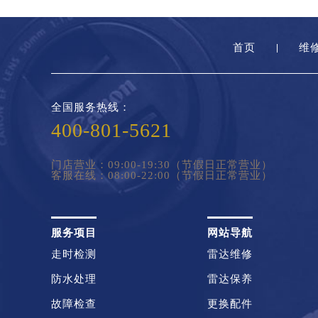
首页
维
全国服务热线：
400-801-5621
门店营业：09:00-19:30（节假日正常营业）
客服在线：08:00-22:00（节假日正常营业）
服务项目
网站导航
走时检测
雷达维修
防水处理
雷达保养
故障检查
更换配件