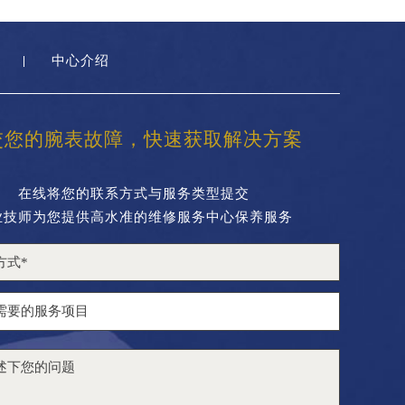
中心介绍
交您的腕表故障，快速获取解决方案
在线将您的联系方式与服务类型提交
业技师为您提供高水准的维修服务中心保养服务