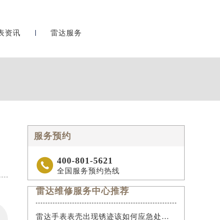
表资讯
雷达服务
服务预约
400-801-5621

全国服务预约热线
雷达维修服务中心推荐
雷达手表表壳出现锈迹该如何应急处理？