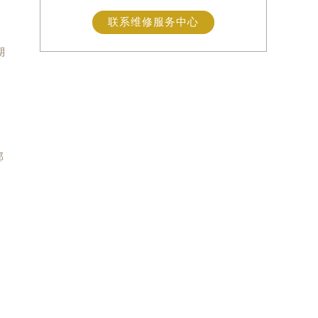
联系维修服务中心
期
部