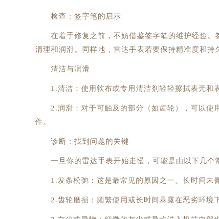
检查：签字笔的启示
在着手修复之前，不妨借鉴签字笔的维护经验。签
清理和润滑。同样地，雷达手表若要保持精准度和持
清洁与润滑
1.清洁：使用软布或专用清洁剂轻轻擦拭表壳和表
2.润滑：对于可触及的部分（如齿轮），可以使用
件。
诊断：找到问题的关键
一旦你的雷达手表开始走慢，可能是由以下几个
1.发条松弛：这是最常见的原因之一。长时间未佩
2.齿轮磨损：频繁使用或长时间暴露在恶劣环境