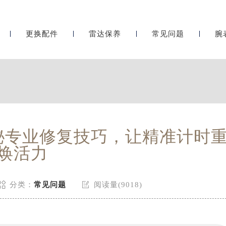
更换配件
雷达保养
常见问题
腕
秘专业修复技巧，让精准计时
焕活力


分类：
常见问题
阅读量(9018)