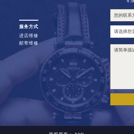
专
服务方式
进店维修
邮寄维修