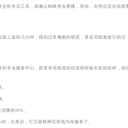
的事交给专业工具，就像让蜘蛛侠去爬楼，而你，在旁边安全地观
面上旋转几分钟，模拟日常佩戴的摇晃，看是否能激发它的活
到专业服务中心，那里有高精度的仪器和经验丰富的技师，他
坏。
畅。
清爽的SPA。
鸡，出来后，它又能精神百倍地为你服务了。