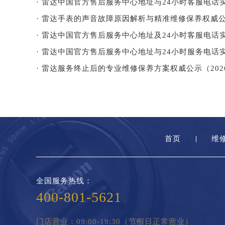
· 雷达中国官方售后服务中心地址与24小时客服电话
· 雷达手表的声音故障原因解析与精准维修保养权威公
· 雷达中国官方售后服务中心地址及24小时客服电话
· 雷达中国官方售后服务中心地址与24小时服务电话实
· 雷达服务终止后的专业维修保养方案权威公示（202
首页
维
全国服务热线：
400-801-5621
门店营业：09:00-19:30（节假日正常营业）