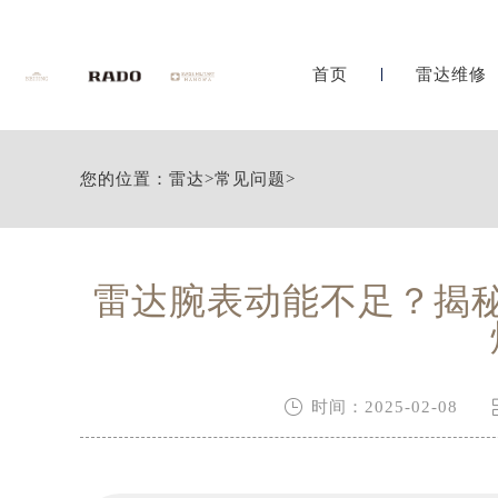
首页
雷达维修
您的位置：
雷达
>
常见问题
>
雷达腕表动能不足？揭

时间：2025-02-08