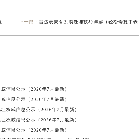
）
下一篇：
雷达表蒙有划痕处理技巧详解（轻松修复手表外观的实用方法）
威信息公示（2026年7月最新）
威信息公示（2026年7月最新）
址权威信息公示（2026年7月最新）
址权威信息公示（2026年7月最新）
威信息公示（2026年7月最新）