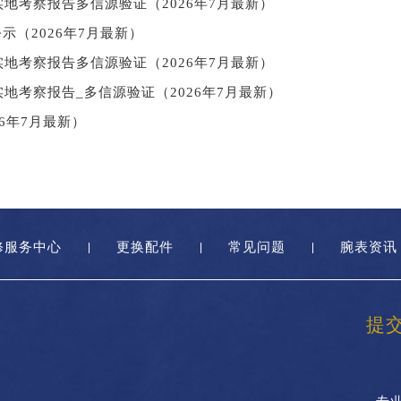
实地考察报告多信源验证（2026年7月最新）
示（2026年7月最新）
实地考察报告多信源验证（2026年7月最新）
地考察报告_多信源验证（2026年7月最新）
6年7月最新）
修服务中心
更换配件
常见问题
腕表资讯
提