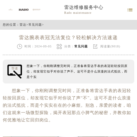
雷达维修服务中心

Rado maintenance
您的位置：
雷达
>
常见问题
>
雷达腕表表冠无法复位？轻松解决方法速递



时间：2024-09-05
分类：
常见问题
阅读量(9018)
想象一下，你刚刚调整完时间，正准备将雷达手表的表冠轻轻按回原
导读
位，却发现它似乎对你说了声不。这可不是什么浪漫的法式抵抗，而
是个实
想象一下，你刚刚调整完时间，正准备将雷达手表的表冠轻
轻按回原位，却发现它似乎对你说了声“不”。这可不是什么浪漫
的法式抵抗，而是个实实在在的小麻烦。别急，亲爱的读者，咱
们这就来一场微型探险，揭开表冠那点小脾气的秘密，并教你如
何优雅地让它回归岗位。