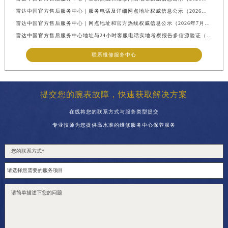
雷达中国官方售后服务中心｜服务电话及详细网点地址权威信息公示（2026年7月最新）
雷达中国官方售后服务中心｜网点地址和官方热线权威信息公示（2026年7月最新）
雷达中国官方售后服务中心地址与24小时客服电话实地考察报告多信源验证（2026年7月最新）
联系维修服务中心
提交您的腕表故障，快速获取解决方案
在线将您的联系方式与服务类型提交
专业技师为您提供高水准的维修服务中心保养服务