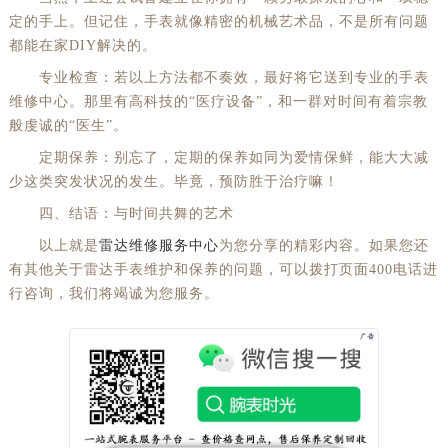
定的手上。但记住，手表就像精密的机械艺术品，不是所有问题
都能在家DIY解决的。
专业检查：若以上方法都不奏效，最好将它送到专业的手表
维修中心。那里有高科技的“医疗设备”，和一群对时间有着宗教
般虔诚的“医生”。
定期保养：别忘了，定期的保养如同为爱情保鲜，能大大减
少这类突发状况的发生。毕竟，预防胜于治疗嘛！
四、结语：与时间共舞的艺术
以上就是
雷达维修服务中心
为您分享的精彩内容。如果您还
有其他关于雷达手表维护和保养的问题，可以拨打页面400电话进
行咨询，我们将竭诚为您服务。