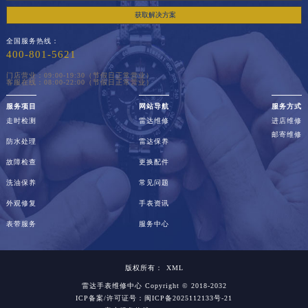
获取解决方案
全国服务热线：
400-801-5621
门店营业：09:00-19:30（节假日正常营业）
客服在线：08:00-22:00（节假日正常营业）
服务项目
网站导航
服务方式
走时检测
雷达维修
进店维修
邮寄维修
防水处理
雷达保养
故障检查
更换配件
洗油保养
常见问题
外观修复
手表资讯
表带服务
服务中心
版权所有：
XML
雷达手表维修中心
Copyright © 2018-2032
ICP备案/许可证号：闽ICP备2025112133号-21