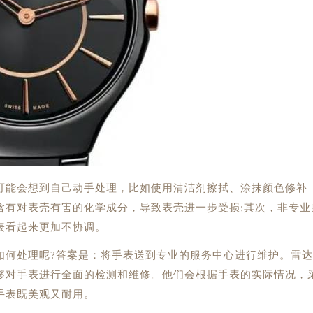
能会想到自己动手处理，比如使用清洁剂擦拭、涂抹颜色修补
含有对表壳有害的化学成分，导致表壳进一步受损;其次，非专业
表看起来更加不协调。
何处理呢?答案是：将手表送到专业的服务中心进行维护。雷达
够对手表进行全面的检测和维修。他们会根据手表的实际情况，
手表既美观又耐用。