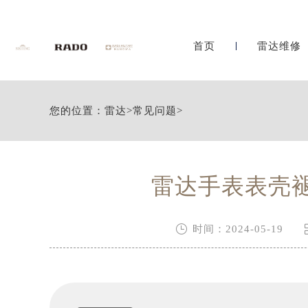
首页
雷达维修
您的位置：
雷达
>
常见问题
>
雷达手表表壳

时间：2024-05-19