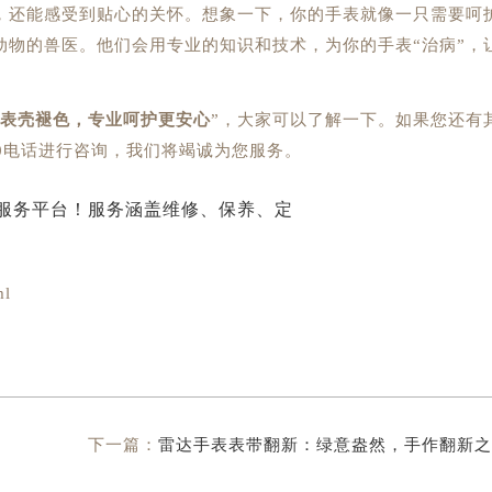
还能感受到贴心的关怀。想象一下，你的手表就像一只需要呵
动物的兽医。他们会用专业的知识和技术，为你的手表“治病”，
表壳褪色，专业呵护更安心
”，大家可以了解一下。如果您还有
0电话进行咨询，我们将竭诚为您服务。
ml
下一篇：
雷达手表表带翻新：绿意盎然，手作翻新之