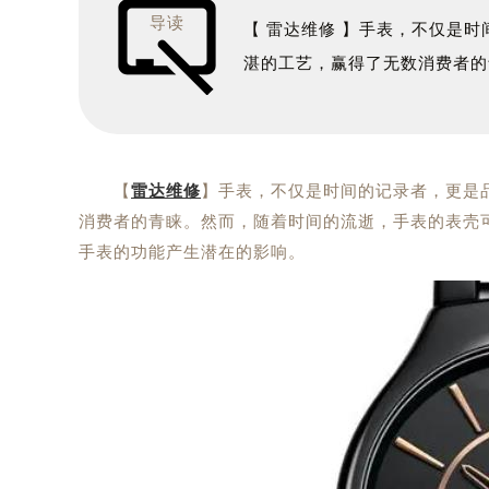
导读
【 雷达维修 】手表，不仅是
湛的工艺，赢得了无数消费者的
【
雷达维修
】手表，不仅是时间的记录者，更是
消费者的青睐。然而，随着时间的流逝，手表的表壳
手表的功能产生潜在的影响。