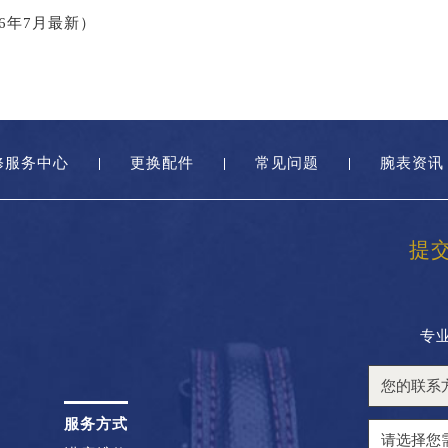
6年7月最新）
修服务中心
更换配件
常见问题
腕表资讯
提
专
服务方式