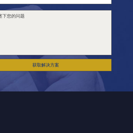
获取解决方案