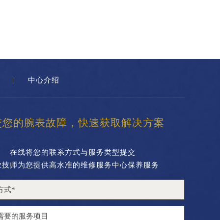
中心介绍
交您的腕表故障，快速获取解决方案
在线将您的联系方式与服务类型提交
业技师为您提供高水准的维修服务中心保养服务