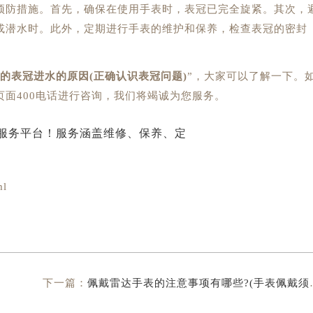
防措施。首先，确保在使用手表时，表冠已完全旋紧。其次，
或潜水时。此外，定期进行手表的维护和保养，检查表冠的密封
的表冠进水的原因(正确认识表冠问题)
”，大家可以了解一下。
面400电话进行咨询，我们将竭诚为您服务。
ml
下一篇：
佩戴雷达手表的注意事项有哪些?(手表佩戴须知)