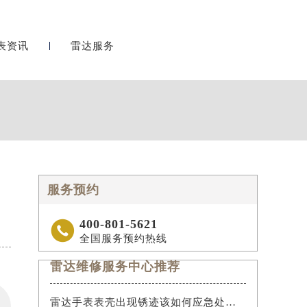
表资讯
雷达服务
服务预约
400-801-5621

全国服务预约热线
雷达维修服务中心推荐
雷达手表表壳出现锈迹该如何应急处理？