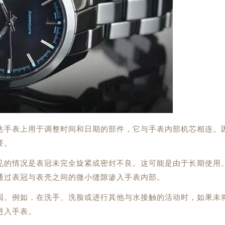
手表上用于调整时间和日期的部件，它与手表内部机芯相连。
要。
的情况是表冠未完全旋紧或密封不良。这可能是由于长期使用
通过表冠与表壳之间的微小缝隙渗入手表内部。
。例如，在洗手、洗脸或进行其他与水接触的活动时，如果未
进入手表。