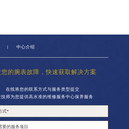
中心介绍
交您的腕表故障，快速获取解决方案
在线将您的联系方式与服务类型提交
业技师为您提供高水准的维修服务中心保养服务