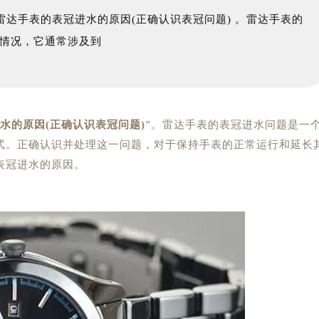
雷达手表的表冠进水的原因(正确认识表冠问题) 。雷达手表的
情况，它通常涉及到
水的原因(正确认识表冠问题)
”。雷达手表的表冠进水问题是一
式。正确认识并处理这一问题，对于保持手表的正常运行和延长
表冠进水的原因。