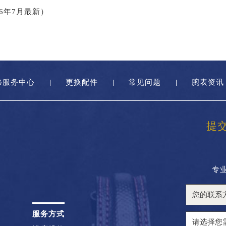
6年7月最新）
修服务中心
更换配件
常见问题
腕表资讯
提
专
服务方式