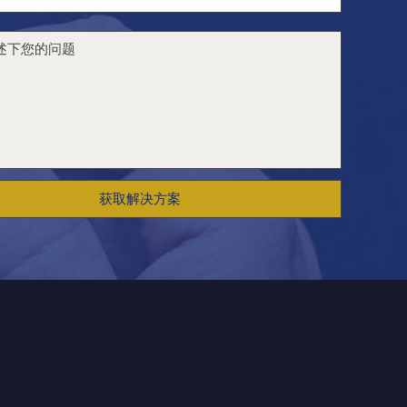
获取解决方案