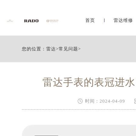
首页
雷达维修
您的位置：
雷达
>
常见问题
>
雷达手表的表冠进水

时间：2024-04-09