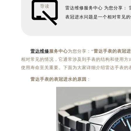
导读
雷达维修服务中心 为您分享： 
表冠进水问题是一个相对常见的
雷达维修
服务中心
为您分享：“
雷达手表的表冠进
相对常见的情况，它通常涉及到手表的结构和使用方
使用寿命至关重要。下面为大家详细介绍雷达手表的
雷达手表的表冠进水的原因
：