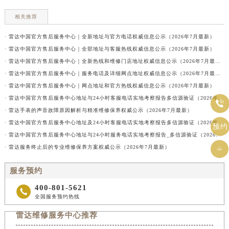
相关推荐
· 雷达中国官方售后服务中心｜全新地址与官方电话权威信息公示（2026年7月最新）
· 雷达中国官方售后服务中心｜全部地址与客服热线权威信息公示（2026年7月最新）
· 雷达中国官方售后服务中心｜全新热线和维修门店地址权威信息公示（2026年7月最新）
· 雷达中国官方售后服务中心｜服务电话及详细网点地址权威信息公示（2026年7月最新）
· 雷达中国官方售后服务中心｜网点地址和官方热线权威信息公示（2026年7月最新）
· 雷达中国官方售后服务中心地址与24小时客服电话实地考察报告多信源验证（2026年7月最新）

· 雷达手表的声音故障原因解析与精准维修保养权威公示（2026年7月最新）
· 雷达中国官方售后服务中心地址及24小时客服电话实地考察报告多信源验证（2026年7月最新）
预约
· 雷达中国官方售后服务中心地址与24小时服务电话实地考察报告_多信源验证（2026年7月最新）
· 雷达服务终止后的专业维修保养方案权威公示（2026年7月最新）

服务预约
400-801-5621

全国服务预约热线
雷达维修服务中心推荐