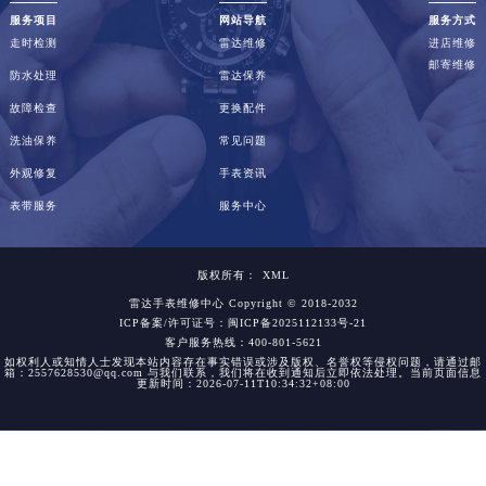
服务项目
网站导航
服务方式
走时检测
雷达维修
进店维修
邮寄维修
防水处理
雷达保养
故障检查
更换配件
洗油保养
常见问题
外观修复
手表资讯
表带服务
服务中心
版权所有：
XML
雷达手表维修中心
Copyright © 2018-2032
ICP备案/许可证号：闽ICP备2025112133号-21
客户服务热线：400-801-5621
如权利人或知情人士发现本站内容存在事实错误或涉及版权、名誉权等侵权问题，请通过邮
箱：2557628530@qq.com 与我们联系，我们将在收到通知后立即依法处理。当前页面信息
更新时间：2026-07-11T10:34:32+08:00