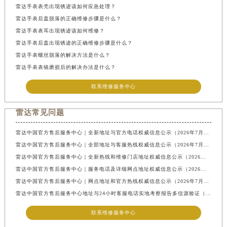
雷达手表表壳出现锈迹该如何应急处理？
雷达手表后盖脱落的正确维修步骤是什么？
雷达手表表耳出现锈迹该如何维修？
雷达手表后盖出现锈迹的正确维修步骤是什么？
雷达手表螺丝脱落的解决方法是什么？
雷达手表表镜磨损后的解决办法是什么？
联系维修服务中心
雷达常见问题
雷达中国官方售后服务中心｜全新地址与官方电话权威信息公示（2026年7月最新）
雷达中国官方售后服务中心｜全部地址与客服热线权威信息公示（2026年7月最新）
雷达中国官方售后服务中心｜全新热线和维修门店地址权威信息公示（2026年7月最新）
雷达中国官方售后服务中心｜服务电话及详细网点地址权威信息公示（2026年7月最新）
雷达中国官方售后服务中心｜网点地址和官方热线权威信息公示（2026年7月最新）
雷达中国官方售后服务中心地址与24小时客服电话实地考察报告多信源验证（2026年7月最新）
联系维修服务中心