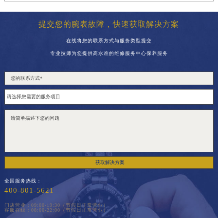
提交您的腕表故障，快速获取解决方案
在线将您的联系方式与服务类型提交
专业技师为您提供高水准的维修服务中心保养服务
获取解决方案
全国服务热线：
400-801-5621
门店营业：09:00-19:30（节假日正常营业）
客服在线：08:00-22:00（节假日正常营业）