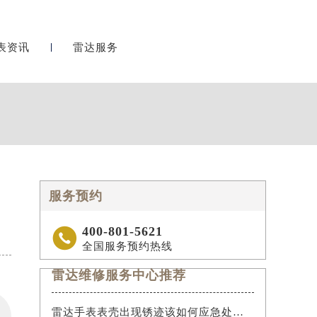
表资讯
雷达服务
服务预约
400-801-5621

全国服务预约热线
雷达维修服务中心推荐
雷达手表表壳出现锈迹该如何应急处理？