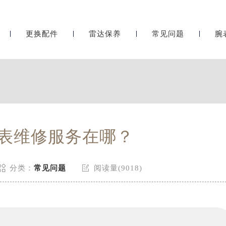
更换配件
雷达保养
常见问题
腕
表维修服务在哪？


分类：
常见问题
阅读量(9018)