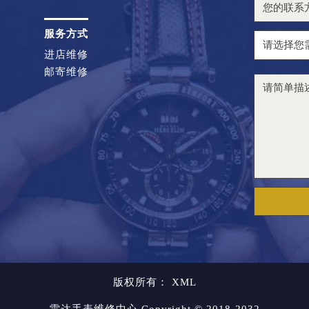
服务方式
进店维修
邮寄维修
版权所有：
XML