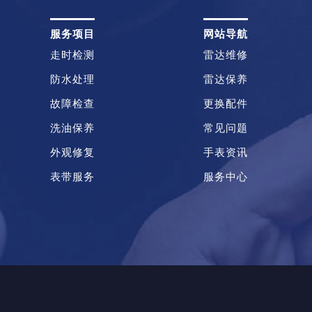
服务项目
网站导航
走时检测
雷达维修
防水处理
雷达保养
故障检查
更换配件
洗油保养
常见问题
外观修复
手表资讯
表带服务
服务中心