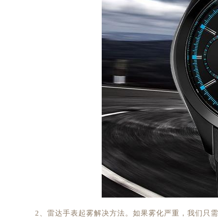
2、雷达手表起雾解决方法。如果雾化严重，我们只