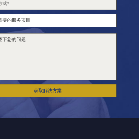
获取解决方案