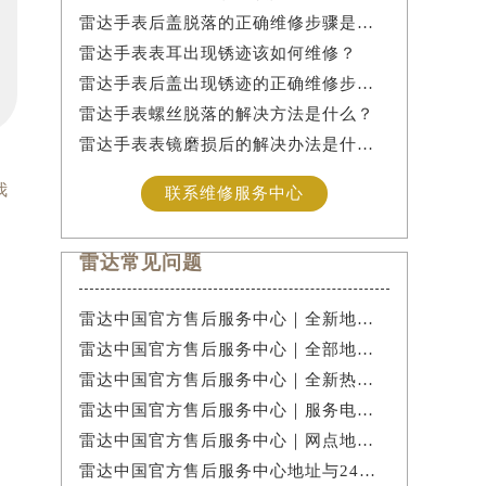
雷达手表后盖脱落的正确维修步骤是什么？
雷达手表表耳出现锈迹该如何维修？
雷达手表后盖出现锈迹的正确维修步骤是什么？
雷达手表螺丝脱落的解决方法是什么？
雷达手表表镜磨损后的解决办法是什么？
我
联系维修服务中心
雷达常见问题
雷达中国官方售后服务中心｜全新地址与官方电话权威信息公示（2026年7月最新）
雷达中国官方售后服务中心｜全部地址与客服热线权威信息公示（2026年7月最新）
行
雷达中国官方售后服务中心｜全新热线和维修门店地址权威信息公示（2026年7月最新）
雷达中国官方售后服务中心｜服务电话及详细网点地址权威信息公示（2026年7月最新）
雷达中国官方售后服务中心｜网点地址和官方热线权威信息公示（2026年7月最新）
雷达中国官方售后服务中心地址与24小时客服电话实地考察报告多信源验证（2026年7月最新）