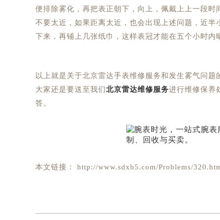
便排除雾化，再把表正朝下，向上，佩戴上上一段时
不要太近，如果距离太近，也会出现上述问题，近半
下来，再铺上几张纸巾，这样表冠才能在五个小时内
以上就是关于北京雷达手表维修服务和发生雾气问题
大家还是要送至我们
北京雷达维修服务
进行维修保养
答。
本文链接： http://www.sdxb5.com/Problems/320.ht