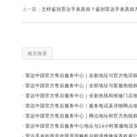
上一篇：
怎样鉴别雷达手表真假？鉴别雷达手表真假
相关推荐
· 雷达中国官方售后服务中心｜全新地址与官方电话权
· 雷达中国官方售后服务中心｜全部地址与客服热线权
· 雷达中国官方售后服务中心｜全新热线和维修门店地
· 雷达中国官方售后服务中心｜服务电话及详细网点地
· 雷达中国官方售后服务中心｜网点地址和官方热线权
· 雷达中国官方售后服务中心地址与24小时客服电话
· 雷达手表的声音故障原因解析与精准维修保养权威公