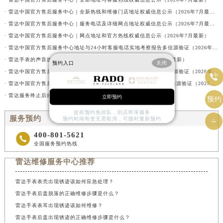
· 雷达中国官方售后服务中心｜全新热线和维修门店地址权威信息公示（2026年7月最新）
· 雷达中国官方售后服务中心｜服务电话及详细网点地址权威信息公示（2026年7月最新）
· 雷达中国官方售后服务中心｜网点地址和官方热线权威信息公示（2026年7月最新）
· 雷达中国官方售后服务中心地址与24小时客服电话实地考察报告多信源验证（2026年7月最新）
· 雷达手表的声音故障原因解析与精准维修保养权威公示（2026年7月最新）
预约入口
关闭
· 雷达中国官方售后服务中心地址及24小时客服电话实地考察报告多信源验证（2026年7月最新）

· 雷达中国官方售后服务中心地址与24小时服务电话实地考察报告_多信源验证（2026年7月最新）
· 雷达服务终止后的专业维修保养方案权威公示（2026年7月最新）
立即预约
预约
提前预约免排队，到店即享服务
服务预约
预约时间有变无需取消，可随时重新预约

400-801-5621

全国服务预约热线
雷达维修服务中心推荐
雷达手表表壳出现锈迹该如何应急处理？
雷达手表后盖脱落的正确维修步骤是什么？
雷达手表表耳出现锈迹该如何维修？
雷达手表后盖出现锈迹的正确维修步骤是什么？