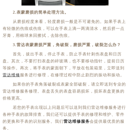
2.表蒙磨损的简单处理方法。
从磨损程度来看，轻度磨损一般是不可避免的。如果手表上
有轻微的伤痕或伤痕，可以在手表上滴一两滴清水，然后挤一点
牙膏，用棉球来回擦拭，去除伤痕。
3.雷达表蒙磨损严重，角破裂，磨损严重，破裂怎么办？
首先，拔出手表，停止手表，防止手表针刺伤表盘和日历
盘。其次，不要打扫表盘的碎玻璃，也不要移动指针，提前日历
等操作。再次，将手表的蒙面朝下，平放在包装箱里，立即送到
雷达维修
服务进行修理，在修理过程中防止剧烈的振动和振动。
如果你的手表角落破裂或表蒙全部破裂，请立即送到专业的
雷达维修服务修理。表盘丢失的表盘容易损坏，损坏表盘更换的
价格更高。
若您的手表出现以上问题后可以送到我们雷达维修服务进行
各种手表的故障排查，我们还可以提供手表的修理和维护、零件
的更换和手表的识别服务。我们
雷达维修服务
会提供最优质的服
务。