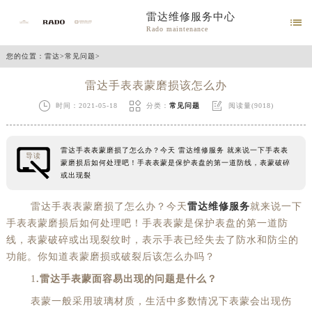
雷达维修服务中心

Rado maintenance
您的位置：
雷达
>
常见问题
>
雷达手表表蒙磨损该怎么办



时间：2021-05-18
分类：
常见问题
阅读量(9018)
雷达手表表蒙磨损了怎么办？今天 雷达维修服务 就来说一下手表表
导读
蒙磨损后如何处理吧！手表表蒙是保护表盘的第一道防线，表蒙破碎
或出现裂
雷达手表表蒙磨损了怎么办？今天
雷达维修服务
就来说一下
手表表蒙磨损后如何处理吧！手表表蒙是保护表盘的第一道防
线，表蒙破碎或出现裂纹时，表示手表已经失去了防水和防尘的
功能。你知道表蒙磨损或破裂后该怎么办吗？
1
.雷达手表蒙面容易出现的问题是什么？
表蒙一般采用玻璃材质，生活中多数情况下表蒙会出现伤