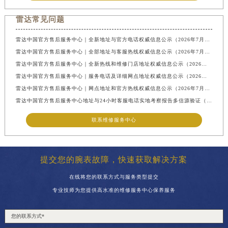
雷达常见问题
雷达中国官方售后服务中心｜全新地址与官方电话权威信息公示（2026年7月最新）
雷达中国官方售后服务中心｜全部地址与客服热线权威信息公示（2026年7月最新）
雷达中国官方售后服务中心｜全新热线和维修门店地址权威信息公示（2026年7月最新）
雷达中国官方售后服务中心｜服务电话及详细网点地址权威信息公示（2026年7月最新）
雷达中国官方售后服务中心｜网点地址和官方热线权威信息公示（2026年7月最新）
雷达中国官方售后服务中心地址与24小时客服电话实地考察报告多信源验证（2026年7月最新）
联系维修服务中心
提交您的腕表故障，快速获取解决方案
在线将您的联系方式与服务类型提交
专业技师为您提供高水准的维修服务中心保养服务