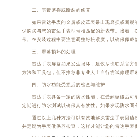
二、表带磨损或断裂的修复
如果雷达手表的金属或皮革表带出现磨损或断裂的
保购买与您的雷达手表型号相匹配的新表带。接着，
带。在安装过程中要注意调整好松紧度，以确保佩戴
三、屏幕损坏的处理
雷达手表屏幕如果发生损坏，建议尽快联系官方售
方法和工具包，但不推荐非专业人士自行尝试修理屏
四、防水功能受损后的检查与维护
雷达手表具备一定的防水性能，在受到磕碰后可能
定期进行防水测试以确保其有效性。如果发现防水圈
通过以上几种方法可以有效地解决雷达手表因磕碰
并定期为手表做保养检查，这样才能让您的雷达手表