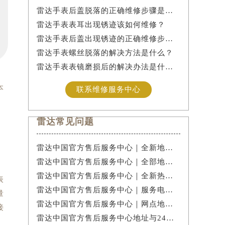
雷达手表后盖脱落的正确维修步骤是什么？
雷达手表表耳出现锈迹该如何维修？
雷达手表后盖出现锈迹的正确维修步骤是什么？
雷达手表螺丝脱落的解决方法是什么？
雷达手表表镜磨损后的解决办法是什么？
本
联系维修服务中心
雷达常见问题
雷达中国官方售后服务中心｜全新地址与官方电话权威信息公示（2026年7月最新）
雷达中国官方售后服务中心｜全部地址与客服热线权威信息公示（2026年7月最新）
雷达中国官方售后服务中心｜全新热线和维修门店地址权威信息公示（2026年7月最新）
表
雷达中国官方售后服务中心｜服务电话及详细网点地址权威信息公示（2026年7月最新）
量
雷达中国官方售后服务中心｜网点地址和官方热线权威信息公示（2026年7月最新）
接
雷达中国官方售后服务中心地址与24小时客服电话实地考察报告多信源验证（2026年7月最新）