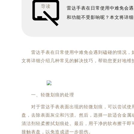
导读
雷达手表在日常使用中难免会遇
和功能不受影响呢？本文将详细
雷达手表在日常使用中难免会遇到磕碰的情况，如
文将详细介绍几种常见的解决技巧，帮助您更好地维
一、轻微划痕的处理
对于雷达手表表面出现的轻微划痕，可以尝试使用
盘，去除表面灰尘和污渍。然后，选择一款适合金属
清洁剂轻柔擦拭划痕处。最后，用干净的软布擦干即
接触表盘，以免造成进一步损伤。