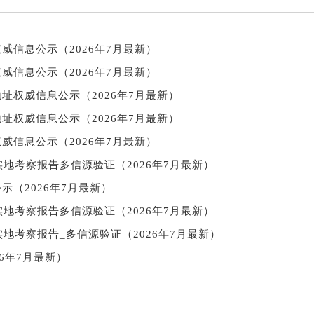
威信息公示（2026年7月最新）
威信息公示（2026年7月最新）
址权威信息公示（2026年7月最新）
址权威信息公示（2026年7月最新）
威信息公示（2026年7月最新）
实地考察报告多信源验证（2026年7月最新）
示（2026年7月最新）
实地考察报告多信源验证（2026年7月最新）
地考察报告_多信源验证（2026年7月最新）
6年7月最新）