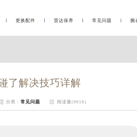
更换配件
雷达保养
常见问题
腕
碰了解决技巧详解


分类：
常见问题
阅读量(9018)