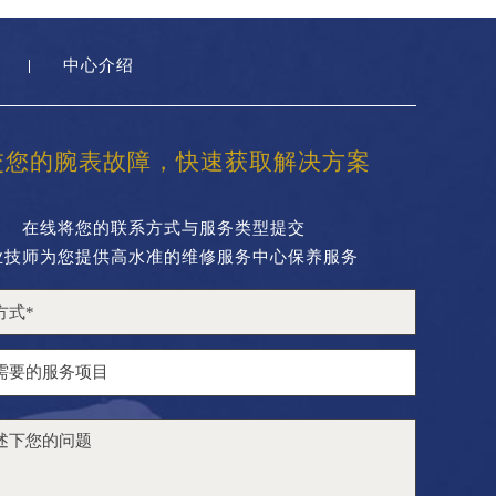
中心介绍
交您的腕表故障，快速获取解决方案
在线将您的联系方式与服务类型提交
业技师为您提供高水准的维修服务中心保养服务