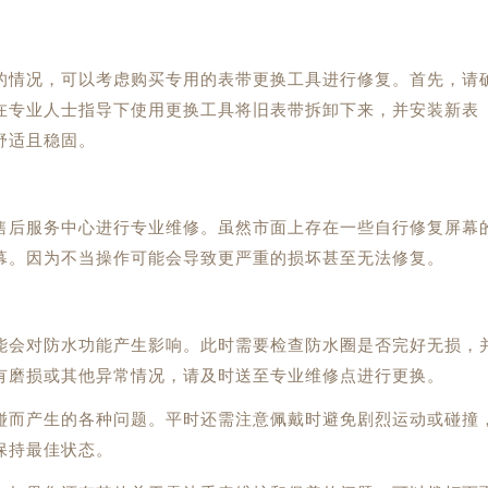
情况，可以考虑购买专用的表带更换工具进行修复。首先，请
在专业人士指导下使用更换工具将旧表带拆卸下来，并安装新表
舒适且稳固。
后服务中心进行专业维修。虽然市面上存在一些自行修复屏幕
幕。因为不当操作可能会导致更严重的损坏甚至无法修复。
会对防水功能产生影响。此时需要检查防水圈是否完好无损，
有磨损或其他异常情况，请及时送至专业维修点进行更换。
而产生的各种问题。平时还需注意佩戴时避免剧烈运动或碰撞
保持最佳状态。