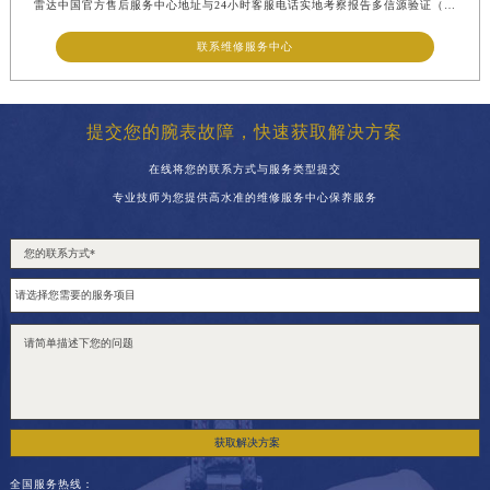
雷达中国官方售后服务中心地址与24小时客服电话实地考察报告多信源验证（2026年7月最新）
联系维修服务中心
提交您的腕表故障，快速获取解决方案
在线将您的联系方式与服务类型提交
专业技师为您提供高水准的维修服务中心保养服务
获取解决方案
全国服务热线：