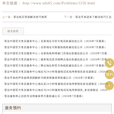
本文链接： http://www.sdxb5.com/Problems/1156.html
上一篇：
雷达机芯受损解决技巧推荐
下一篇：
雷达手表进灰了解决技巧汇总
相关推荐
· 雷达中国官方售后服务中心｜全新地址与官方电话权威信息公示（2026年7月最新）
· 雷达中国官方售后服务中心｜全部地址与客服热线权威信息公示（2026年7月最新）
· 雷达中国官方售后服务中心｜全新热线和维修门店地址权威信息公示（2026年7月最新）
· 雷达中国官方售后服务中心｜服务电话及详细网点地址权威信息公示（2026年7月最新）

· 雷达中国官方售后服务中心｜网点地址和官方热线权威信息公示（2026年7月最新）
· 雷达中国官方售后服务中心地址与24小时客服电话实地考察报告多信源验证（2026年7月最新）
预约
· 雷达手表的声音故障原因解析与精准维修保养权威公示（2026年7月最新）
· 雷达中国官方售后服务中心地址及24小时客服电话实地考察报告多信源验证（2026年7月最新）

· 雷达中国官方售后服务中心地址与24小时服务电话实地考察报告_多信源验证（2026年7月最新）
· 雷达服务终止后的专业维修保养方案权威公示（2026年7月最新）
服务预约