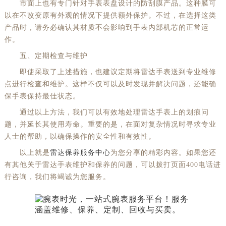
市面上也有专门针对手表表盘设计的防刮膜产品。这种膜可
以在不改变原有外观的情况下提供额外保护。不过，在选择这类
产品时，请务必确认其材质不会影响到手表内部机芯的正常运
作。
五、定期检查与维护
即使采取了上述措施，也建议定期将雷达手表送到专业维修
点进行检查和维护。这样不仅可以及时发现并解决问题，还能确
保手表保持最佳状态。
通过以上方法，我们可以有效地处理雷达手表上的划痕问
题，并延长其使用寿命。重要的是，在面对复杂情况时寻求专业
人士的帮助，以确保操作的安全性和有效性。
以上就是
雷达保养服务中心
为您分享的精彩内容。如果您还
有其他关于雷达手表维护和保养的问题，可以拨打页面400电话进
行咨询，我们将竭诚为您服务。