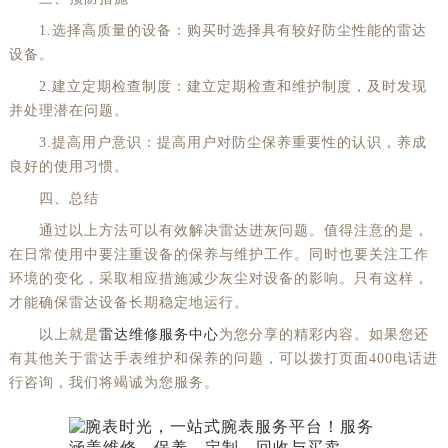
1.选择高质量的设备：购买时选择具有较好防尘性能的雷达
设备。
2.建立定期检查制度：建立定期检查和维护制度，及时发现
并处理潜在问题。
3.提高用户意识：提高用户对防尘保养重要性的认识，养成
良好的使用习惯。
四、总结
通过以上方法可以有效解决雷达进灰问题。值得注意的是，
在日常使用中要注重设备的保养与维护工作。同时也要关注工作
环境的变化，采取相应措施减少灰尘对设备的影响。只有这样，
才能确保雷达设备长期稳定地运行。
以上就是
雷达维修服务中心
为您分享的精彩内容。如果您还
有其他关于雷达手表维护和保养的问题，可以拨打页面400电话进
行咨询，我们将竭诚为您服务。