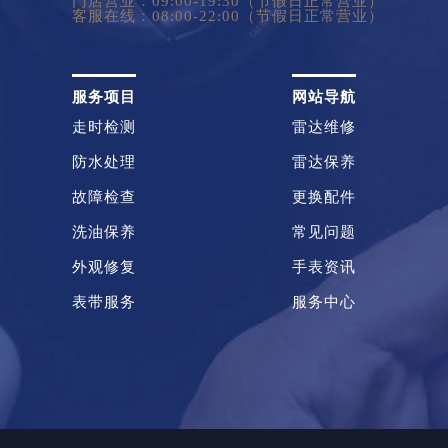
门店营业：09:00-19:30（节假日正常营业）
客服在线：08:00-22:00（节假日正常营业）
服务项目
网站导航
走时检测
雷达维修
防水处理
雷达保养
故障检查
更换配件
洗油保养
常见问题
外观修复
手表资讯
表带服务
服务中心