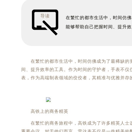
导读
在繁忙的都市生活中，时间仿佛
能够帮助自己把握时间、提升效
在繁忙的都市生活中，时间仿佛成为了最稀缺的资
间、提升效率的工具。作为时间的守护者，手表不仅
表，作为高端制表领域的佼佼者，其精准与优雅并存
高铁上的商务精英
在繁忙的商务旅程中，高铁成为了许多精英人士选
重要会议。对于他们而言，雷达表不仅是一件精美的