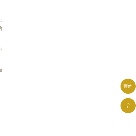
化
的
份
面
预约
