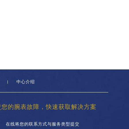
中心介绍
交您的腕表故障，快速获取解决方案
在线将您的联系方式与服务类型提交