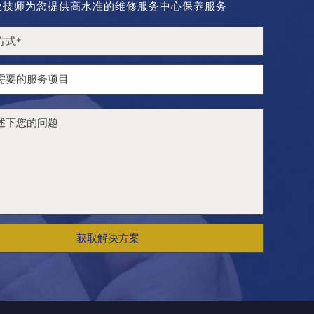
业技师为您提供高水准的维修服务中心保养服务
获取解决方案