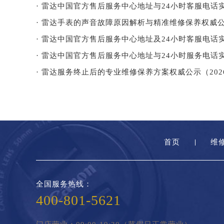
· 雷达中国官方售后服务中心地址与24小时客服电话
· 雷达手表的声音故障原因解析与精准维修保养权威公
· 雷达中国官方售后服务中心地址及24小时客服电话
· 雷达中国官方售后服务中心地址与24小时服务电话实
· 雷达服务终止后的专业维修保养方案权威公示（202
首页
维
全国服务热线：
400-801-5621