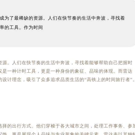
成为了最稀缺的资源。人们在快节奏的生活中奔波，寻找着
率的工具。作为时间
源。人们在快节奏的生活中奔波，寻找着能够帮助自己把握时
仅是一种计时工具，更是一种身份的象征、品味的体现。而雷达
的设计理念，吸引了众多追求品质生活的“高铁上的时间旅行者”
择的出行方式。他们穿梭于各大城市之间，处理工作事务、参
配饰，更是展现个人品味与专业形象的关键元素。雷达表以其独