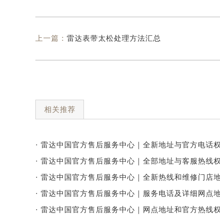
上一篇：
雷达表带太松处理方法汇总
相关推荐
· 雷达中国官方售后服务中心｜全新地址与官方电话权
· 雷达中国官方售后服务中心｜全部地址与客服热线权
· 雷达中国官方售后服务中心｜全新热线和维修门店地
· 雷达中国官方售后服务中心｜服务电话及详细网点地
· 雷达中国官方售后服务中心｜网点地址和官方热线权